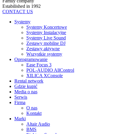
Family company
Estabilished in 1992
CONTACT US
Systemy
Systemy Koncertowe
Systemy Instalacyjne
Systemy Live Sound
Zestawy mobilne DJ
Zestawy aktywne
Wszystkie systemy
Oprogramowanie
Ease Focus 3
POL-AUDIO AllControl
XILICA XConsole
Rental network
Gdzie kupić
Media o nas
Serwis
Firma
O nas
Kontakt
Marki
Altair Audio
BMS