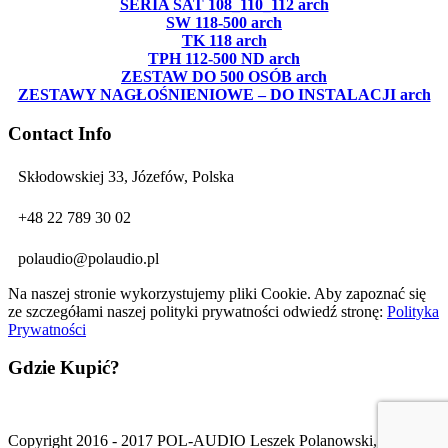
SERIA SAT 108_110_112 arch
SW 118-500 arch
TK 118 arch
TPH 112-500 ND arch
ZESTAW DO 500 OSÓB arch
ZESTAWY NAGŁOŚNIENIOWE – DO INSTALACJI arch
Contact Info
Skłodowskiej 33, Józefów, Polska
+48 22 789 30 02
polaudio@polaudio.pl
Na naszej stronie wykorzystujemy pliki Cookie. Aby zapoznać się
ze szczegółami naszej polityki prywatności odwiedź stronę:
Polityka
Prywatności
Gdzie Kupić?
Copyright 2016 - 2017 POL-AUDIO Leszek Polanowski, All Right