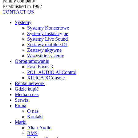
Family company
Estabilished in 1992
CONTACT US
Systemy
Systemy Koncertowe
Systemy Instalacyjne
Systemy Live Sound
Zestawy mobilne DJ
Zestawy aktywne
Wszystkie systemy
Oprogramowanie
Ease Focus 3
POL-AUDIO AllControl
XILICA XConsole
Rental network
Gdzie kupić
Media o nas
Serwis
Firma
O nas
Kontakt
Marki
Altair Audio
BMS