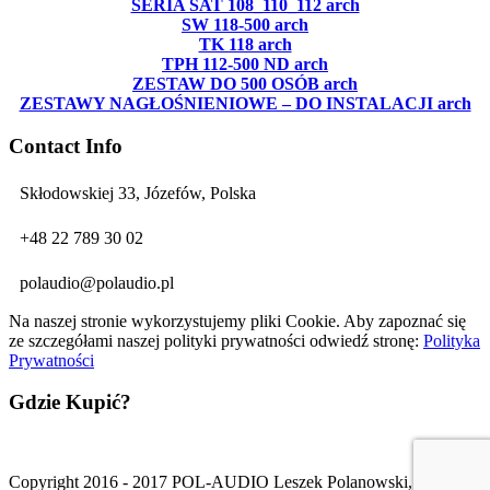
SERIA SAT 108_110_112 arch
SW 118-500 arch
TK 118 arch
TPH 112-500 ND arch
ZESTAW DO 500 OSÓB arch
ZESTAWY NAGŁOŚNIENIOWE – DO INSTALACJI arch
Contact Info
Skłodowskiej 33, Józefów, Polska
+48 22 789 30 02
polaudio@polaudio.pl
Na naszej stronie wykorzystujemy pliki Cookie. Aby zapoznać się
ze szczegółami naszej polityki prywatności odwiedź stronę:
Polityka
Prywatności
Gdzie Kupić?
Copyright 2016 - 2017 POL-AUDIO Leszek Polanowski, All Right