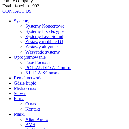
Family company
Estabilished in 1992
CONTACT US
Systemy
Systemy Koncertowe
Systemy Instalacyjne
Systemy Live Sound
Zestawy mobilne DJ
Zestawy aktywne
Wszystkie systemy
Oprogramowanie
Ease Focus 3
POL-AUDIO AllControl
XILICA XConsole
Rental network
Gdzie kupić
Media o nas
Serwis
Firma
O nas
Kontakt
Marki
Altair Audio
BMS