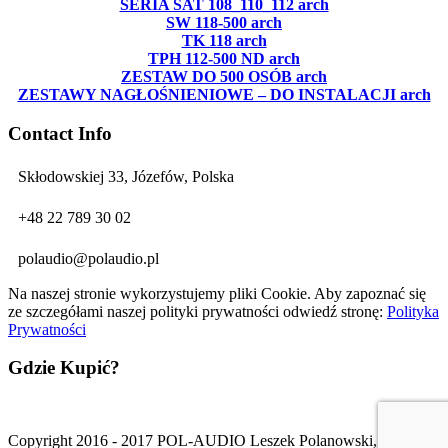
SERIA SAT 108_110_112 arch
SW 118-500 arch
TK 118 arch
TPH 112-500 ND arch
ZESTAW DO 500 OSÓB arch
ZESTAWY NAGŁOŚNIENIOWE – DO INSTALACJI arch
Contact Info
Skłodowskiej 33, Józefów, Polska
+48 22 789 30 02
polaudio@polaudio.pl
Na naszej stronie wykorzystujemy pliki Cookie. Aby zapoznać się
ze szczegółami naszej polityki prywatności odwiedź stronę:
Polityka
Prywatności
Gdzie Kupić?
Copyright 2016 - 2017 POL-AUDIO Leszek Polanowski, All Right